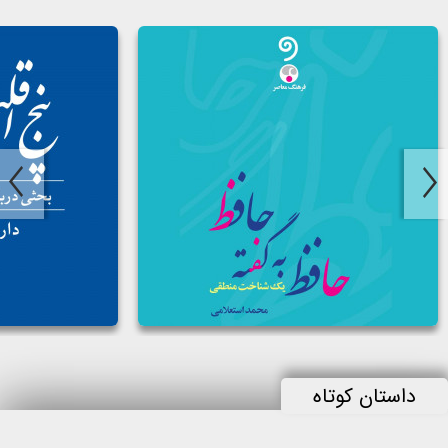
حافظ به گفته‌ی حافظ
پنج اقلیم حضور
مولف:
محمد استعلامی
مولف:
داریوش شایگان
گوینده:
میثم اسکندری
گوینده:
سینا ایجادی
داستان کوتاه