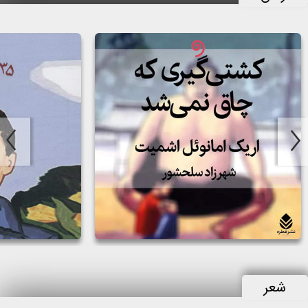
کشتی‌گیری که چاق نمی‌شد
35 کیلو امید
مولف:
اریک امانوئل اشمیت
مولف:
آنا گاوالدا
گوینده:
پریسا دهنوی، آرش کاتوزیان، حورا طالبی
گوینده:
پریسا دهنوی
شعر