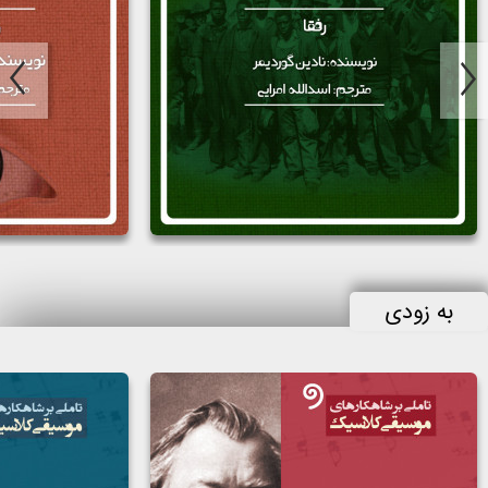
رفقا
نگاه خیره
مولف:
نادین گوردیمر
مولف:
دوریس لسینگ
گوینده:
محبوبه زرکش
گوینده:
هليا مهديخانى
به زودی